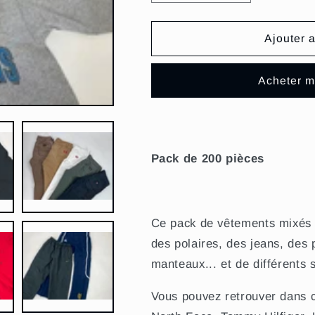
la
la
quantité
quantité
de
de
Ajouter 
PACK
PACK
EXPERT
EXPERT
Acheter m
-
-
200
200
pcs
pcs
(Winter)
(Winter)
Pack de 200 pièces
Ce pack de vêtements mixés
des polaires, des jeans, des
manteaux
... et de différents
Vous pouvez retrouver dans