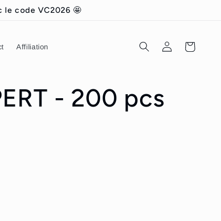
c le code VC2026 🤩
Connexion
Panier
ct
Affiliation
ERT - 200 pcs